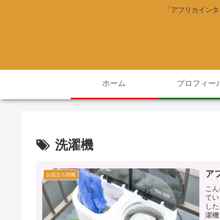
「アフリカインタ
ホーム
プロフィー
洗濯機
ア
お役立ち情報
こん
てい
した
濯機