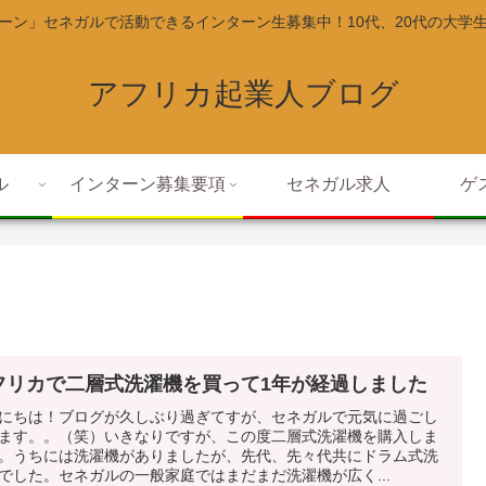
ーン」セネガルで活動できるインターン生募集中！10代、20代の大学
アフリカ起業人ブログ
ル
インターン募集要項
セネガル求人
ゲ
フリカで二層式洗濯機を買って1年が経過しました
にちは！ブログが久しぶり過ぎてすが、セネガルで元気に過ごし
ます。。（笑）いきなりですが、この度二層式洗濯機を購入しま
。うちには洗濯機がありましたが、先代、先々代共にドラム式洗
でした。セネガルの一般家庭ではまだまだ洗濯機が広く...