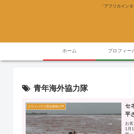
「アフリカインタ
ホーム
プロフィー
青年海外協力隊
セ
ゲストハウス宿泊者様の声
平
お名
1月
的：