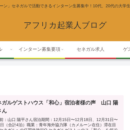
ーン」セネガルで活動できるインターン生募集中！10代、20代の大学
アフリカ起業人ブログ
ル
インターン募集要項
セネガル求人
ゲ
ネガルゲストハウス「和心」宿泊者様の声 山口 陽
さん
前：山口 陽平さん宿泊期間：12月15日〜12月18日、12月31日〜
1日（合計4泊）職業：青年海外協力隊（カメルーン在住）滞在目
セネガルへの任国外旅行Q.セネガルゲストハウス「和心」を何で