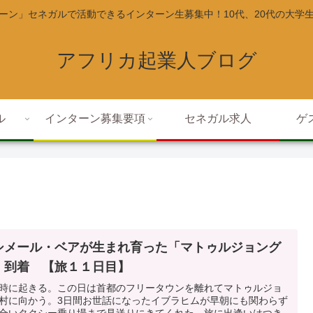
ーン」セネガルで活動できるインターン生募集中！10代、20代の大学
アフリカ起業人ブログ
ル
インターン募集要項
セネガル求人
ゲ
シメール・ベアが生まれ育った「マトゥルジョング
」到着 【旅１１日目】
時に起きる。この日は首都のフリータウンを離れてマトゥルジョ
村に向かう。3日間お世話になったイブラヒムが早朝にも関わらず
合いタクシー乗り場まで見送りにきてくれた。旅に出逢いはつき