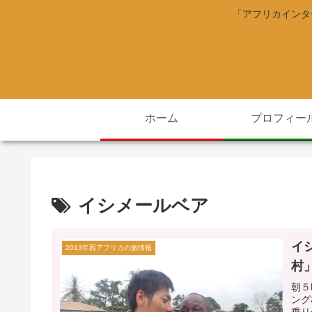
「アフリカインタ
ホーム
プロフィー
イシメールベア
イ
2013年西アフリカの旅情報
村
朝５
ング
乗り