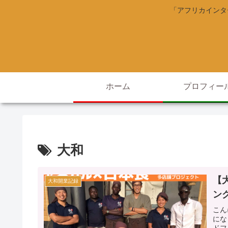
「アフリカインタ
ホーム
プロフィー
大和
【
大和開業記録
ン
こん
にな
ドフ