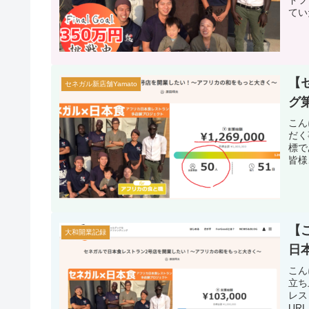
てい
【
セネガル新店舗Yamato
グ
こん
だく
標で
皆様
【
大和開業記録
日
こん
立ち
レス
UR