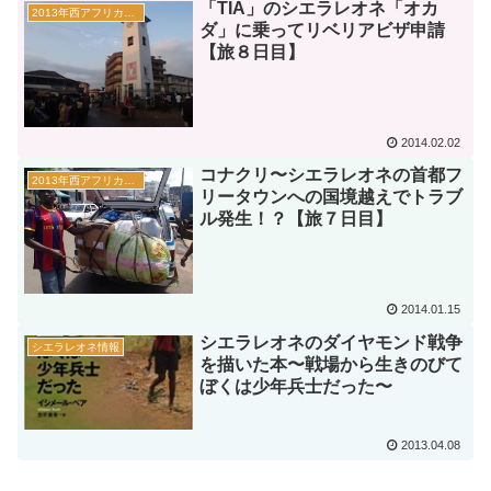
「TIA」のシエラレオネ「オカ
2013年西アフリカの旅情報
ダ」に乗ってリベリアビザ申請
【旅８日目】
2014.02.02
コナクリ〜シエラレオネの首都フ
2013年西アフリカの旅情報
リータウンへの国境越えでトラブ
ル発生！？【旅７日目】
2014.01.15
シエラレオネのダイヤモンド戦争
シエラレオネ情報
を描いた本〜戦場から生きのびて
ぼくは少年兵士だった〜
2013.04.08