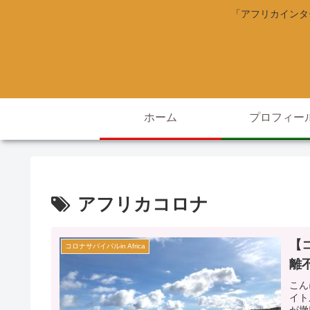
「アフリカインタ
ホーム
プロフィー
アフリカコロナ
【
コロナサバイバルin Africa
離不
こん
イト
が撤