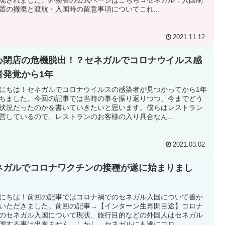
置の撤廃と渡航・入国時の留意事項についてこれ...
2021.11.12
心閉店の危機脱出！？セネガルでコロナウイルス感
者発覚から1年
にちは！セネガルでコロナウイルスの感染者が見つかってから1年
ちました。今回の記事では当時の事を振り返りつつ、今までどう
状況だったのかを書いていきたいと思います。僕らはレストラン
営しているので、レストランのお客様の入り具合なん...
2021.03.02
ネガルでコロナワクチンの接種が遂に始まりまし
！
にちは！前回の記事ではコロナ禍でのセネガル入国について書か
いただきました。前回の記事→【インターン生再開目途】コロナ
のセネガル入国について現状、旅行目的などの外国人はセネガル
国する事は出来ません。しかし、セネガルにも遂にコロ...