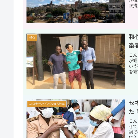
限措
和
和心
染
こん
が経
いう
を経
セ
コロナサバイバルin Africa
た
こん
せて
禍で
に入