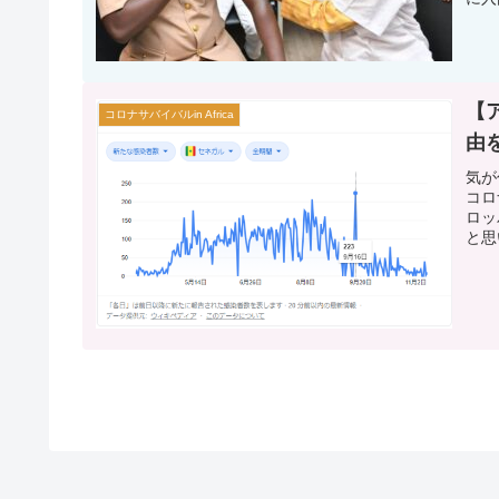
【
コロナサバイバルin Africa
由
気が
コロ
ロッ
と思