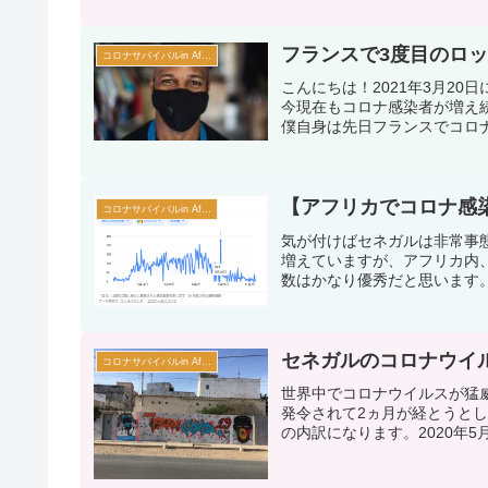
フランスで3度目のロ
コロナサバイバルin Africa
こんにちは！2021年3月2
今現在もコロナ感染者が増え
僕自身は先日フランスでコロナ
【アフリカでコロナ感染
コロナサバイバルin Africa
気が付けばセネガルは非常事
増えていますが、アフリカ内
数はかなり優秀だと思います。
セネガルのコロナウイ
コロナサバイバルin Africa
世界中でコロナウイルスが猛
発令されて2ヵ月が経とうと
の内訳になります。2020年5