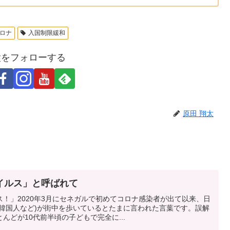
ロナ
入国制限緩和
太をフォローする
原田 翔太
イルス」と呼ばれて
！」2020年3月にセネガルで初めてコロナ感染者が出て以来、日
・韓国人など)が街中を歩いているとたまに言われた言葉です。誤解
んどが10代前半頃の子どもで完全に...