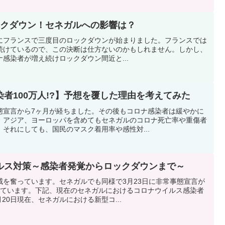
ックダウン！セネガルへの影響は？
0日にフランスで三度目のロックダウンが始まりました。フランスでは
続けているので、この決断は仕方ないのかもしれません。しかし、
感染者が増え続けロックダウン間近と...
者100万人!?】予想を覆した理由を考えてみた
態宣言から7ヶ月が経ちました。その後もコロナ感染者は緩やかに
、アジア、ヨーロッパを含めてもセネガルのコロナ死亡率や重傷者
それにしても、国民のマスク着用率や感性対...
ルス対策～感染者発覚からロックダウンまで～
威を奮っています。セネガルでも同様で3月23日に非常事態宣言が
しています。下記、現在のセネガルにおけるコロナウイルス感染者
月20日現在、セネガルにおける新型コ...