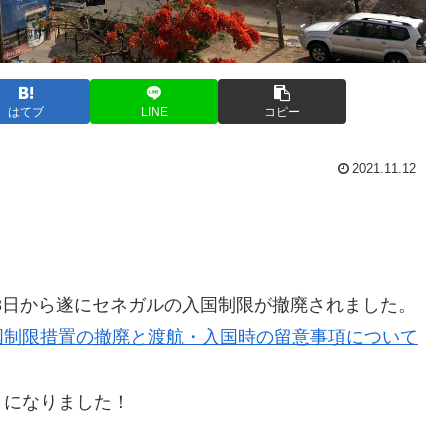
はてブ
LINE
コピー
2021.11.12
。
28日から遂にセネガルの入国制限が撤廃されました。
国制限措置の撤廃と渡航・入国時の留意事項について
うになりました！