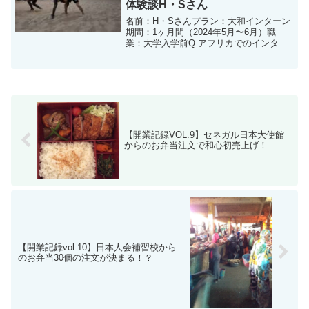
体験談H・Sさん
名前：H・Sさんプラン：大和インターン
期間：1ヶ月間（2024年5月〜6月）職
業：大学入学前Q.アフリカでのインター
ンシップに参加した理由はなんですか？
東アフリカのルワンダに滞在した経験が
あったのですが、西と東ではかなり雰囲
気が違うと耳にし...
【開業記録VOL.9】セネガル日本大使館
からのお弁当注文で和心初売上げ！
【開業記録vol.10】日本人会補習校から
のお弁当30個の注文が決まる！？