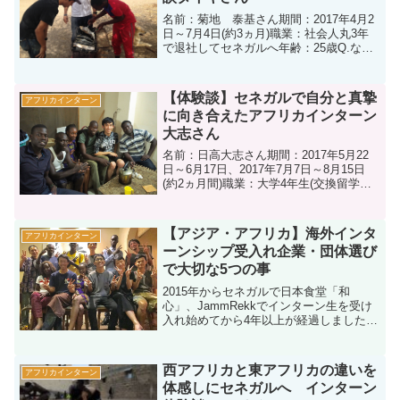
名前：菊地 泰基さん期間：2017年4月2
日～7月4日(約3ヵ月)職業：社会人丸3年
で退社してセネガルへ年齢：25歳Q.なぜ
アフリカでのインターンシップに参加さ
れようと思ったんですか？→貧困問題に
興味がありました。それで一度アフリカ
【体験談】セネガルで自分と真摯
アフリカインターン
の生活を...
に向き合えたアフリカインターン
大志さん
名前：日高大志さん期間：2017年5月22
日～6月17日、2017年7月7日～8月15日
(約2ヵ月間)職業：大学4年生(交換留学期
間中)Q.なぜアフリカでのインターンシッ
プに参加されようと思ったんですか？A:
私はセネガルに来る前、モロッコで...
【アジア・アフリカ】海外インタ
アフリカインターン
ーンシップ受入れ企業・団体選び
で大切な5つの事
2015年からセネガルで日本食堂「和
心」、JammRekkでインターン生を受け
入れ始めてから4年以上が経過しました。
4年間で50名のインターン生をアフリカの
地で受け入れてきました。現在の所、ア
フリカではまだまだインターンの受入れ
西アフリカと東アフリカの違いを
アフリカインターン
は多くはあり...
体感しにセネガルへ インターン