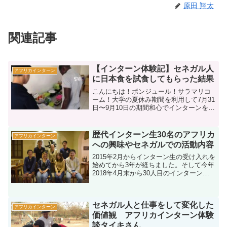
原田 翔太
関連記事
【インターン体験記】セネガル人
アフリカインターン
に日本食を試食してもらった結果
こんにちは！ボンジュール！サラマリコ
ーム！大学の夏休み期間を利用して7月31
日〜9月10日の期間和心でインターンをし
ている花田拓海と申します。現在大学2年
生で法学部に所属しています。インター
ンの活動内容としては「現地の多くの人
歴代インターン生30名のアフリカ
アフリカインターン
が購入できるよ...
への興味やセネガルでの活動内容
2015年2月からインターン生の受け入れを
始めてから3年が経ちました。そして今年
2018年4月末から30人目のインターン生
が来てくれました。この3年で合計30名の
インターン生です。インターンで来てく
れる子達とは一緒にいる時間も長く、向
セネガル人と仕事をして変化した
き合う...
アフリカインターン
価値観 アフリカインターン体験
談タイキさん