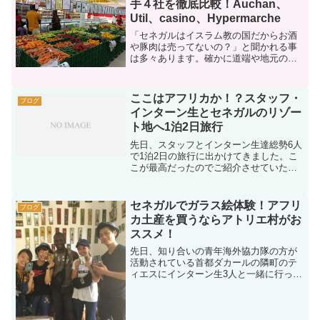
手４社を徹底比較！Auchan、
Util、casino、Hypermarche
「セネガルはイスラム教の国だからお酒
や豚肉は売ってないの？」と聞かれる事
は多々あります。確かに道端や地元の商
店ではお酒も豚肉も売っていません。た
だ、スーパーマーケットでは大体どこで
もお酒は売っていますし、一部のスーパ
ここはアフリカか！？スタッフ・
ブログ
ーでは豚肉も売っています...
インターン生とセネガルのリゾー
ト地へ1泊2日旅行
先日、スタッフとインターン生達総勢6人
で1泊2日の旅行に出かけてきました。こ
こが最高だったのでご紹介させていただ
きます！セネガルにお越しの方にはおス
スメです！ダカールから車で約2時間の
「サリー」という場所にあります。この
セネガルでガラス絵体験！アフリ
ブログ
サリーは欧米人観光客...
カ土産を買うならアトリエ村がお
ススメ！
先日、知り合いの青年海外協力隊の方が
活動されている首都ダカールの隣町のテ
ィエスにインターン生3人と一緒に行って
きました。ティエスはダカールから車で
約1時間半。ティエスは現空港の近くで、
風景はダカールとそれ程変わらない印象
です。ただ、なんとな...