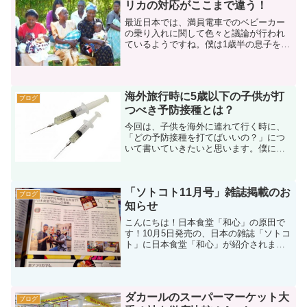
リカの対応がここまで違う！
最近日本では、満員電車でのベビーカー
の乗り入れに関して色々と議論が行われ
ているようですね。僕は1歳半の息子をセ
ネガルに連れてきていますが、セネガル
ではそんな事議論に起こりようがないと
感じています。子育てに寛容なアフリ
カ、そして子どもに優しい...
海外旅行時に5歳以下の子供が打
ブログ
つべき予防接種とは？
今回は、子供を海外に連れて行く時に、
「どの予防接種を打てばいいの？」につ
いて書いていきたいと思います。僕にと
っても子どもと一緒に海外に行くのは初
めての経験です。その為、1歳の息子はパ
スポートを取得したり、予防接種を打っ
「ソトコト11月号」雑誌掲載のお
たり大忙し。予防接種は...
ブログ
知らせ
こんにちは！日本食堂「和心」の原田で
す！10月5日発売の、日本の雑誌「ソトコ
ト」に日本食堂「和心」が紹介されまし
た〜！実は掲載されたのは１ヶ月前なの
ですが、フェイスブックに投稿しただけ
でブログで紹介するのをすっかり忘れて
いました。。。（ごめ...
ダカールのスーパーマーケット大
ブログ