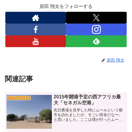
原田 翔太をフォローする
原田 翔太
関連記事
2015年開港予定の西アフリカ最
アフリカビジネス
大「セネガル空港」
先日農場を見学した時にムールという都
市を訪れましたが、すごい田舎だな〜。
と思いました。ここは僕が行ったムール
にある知り合いの家の前です。見ての通
り、もの凄く田舎です・・。しかしムー