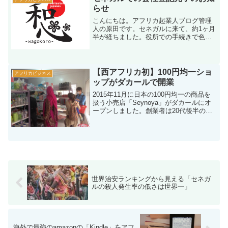
ドに行った時だ。インド...
らせ
こんにちは。アフリカ起業人ブログ管理
人の原田です。セネガルに来て、約1ヶ月
半が経ちました。役所での手続きで色々
と揉めたりしましたが、ようやくセネガ
ルに会社を設立することができました。
会社名は「WAGOKORO」です。今回、
会社を設立したこと...
【西アフリカ初】100円均一ショ
アフリカビジネス
ップがダカールで開業
2015年11月に日本の100円均一の商品を
扱う小売店「Seynoya」がダカールにオ
ープンしました。創業者は20代後半の野
口さんという方です。セネガルで100均商
品が手に入るって本当に衝撃です！開業
日には野口さんにお店に招待していただ
き、...
世界治安ランキングから見える「セネガ
ルの殺人発生率の低さは世界一」
海外で最強のamazonの「Kindle」をアフ