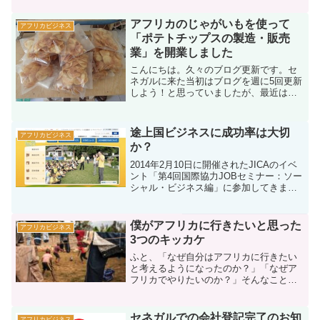
ルは実はセネガルで一番外国人旅行者が
多い都市だったのです。そ...
アフリカのじゃがいもを使って
アフリカビジネス
「ポテトチップスの製造・販売
業」を開業しました
こんにちは。久々のブログ更新です。セ
ネガルに来た当初はブログを週に5回更新
しよう！と思っていましたが、最近はか
なり滞ってしまいました。理由は2つあり
ます。1つ目はやっと本格的にセネガルで
やることが決まりました。長かっ
途上国ビジネスに成功率は大切
アフリカビジネス
た・・・。始めた事はポテ...
か？
2014年2月10日に開催されたJICAのイベ
ント「第4回国際協力JOBセミナー：ソー
シャル・ビジネス編」に参加してきまし
た。今回はアフリカだけに限らず、国際
協力と発展途上国へのビジネスを実際に
されている方達の講演会でした。講演に
僕がアフリカに行きたいと思った
アフリカビジネス
来られた方...
3つのキッカケ
ふと、「なぜ自分はアフリカに行きたい
と考えるようになったのか？」「なぜア
フリカでやりたいのか？」そんなことを
もう一度思い出してみた。思い出すと3つ
のキッカケがあったように思う。まず、
初めのキッカケになったのは初めてイン
セネガルでの会社登記完了のお知
アフリカビジネス