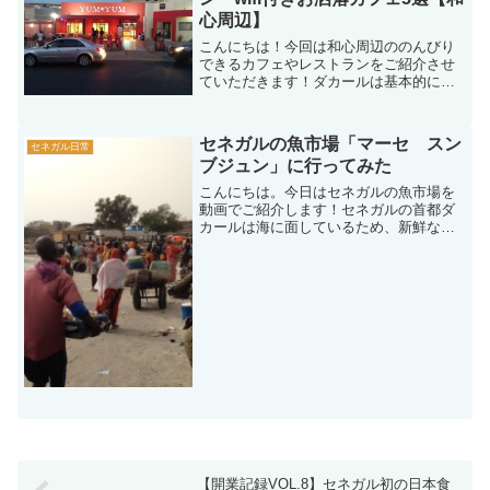
心周辺】
こんにちは！今回は和心周辺ののんびり
できるカフェやレストランをご紹介させ
ていただきます！ダカールは基本的には
年中温かいですが、特に8月～10月の3ヶ
月はかなり暑いです。。そんな時にエア
コンが効いたカフェで冷たい飲み物でも
セネガルの魚市場「マーセ スン
セネガル日常
飲みながらのんびりし...
ブジュン」に行ってみた
こんにちは。今日はセネガルの魚市場を
動画でご紹介します！セネガルの首都ダ
カールは海に面しているため、新鮮な魚
が沢山捕れます。そのため、魚市場も沢
山あり多くの人で賑わっています。ダカ
ールは海に面しているため新鮮な魚が手
に入るこちらはダカールの...
【開業記録VOL.8】セネガル初の日本食