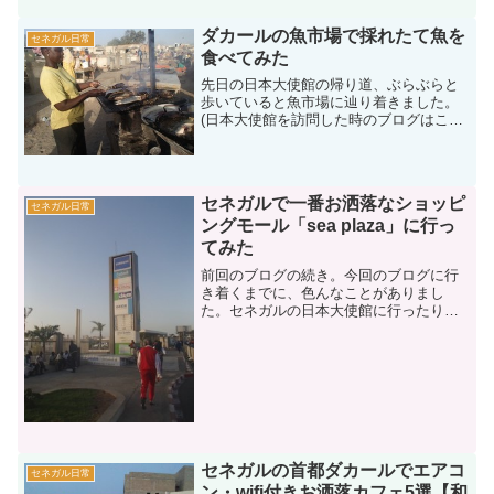
を止めてもらい写真を撮ってしまったほ
どです。（もしこのモニュ...
ダカールの魚市場で採れたて魚を
セネガル日常
食べてみた
先日の日本大使館の帰り道、ぶらぶらと
歩いていると魚市場に辿り着きました。
(日本大使館を訪問した時のブログはこち
ら→在セネガル日本国大使館情報 在留
届提出について)実は魚市場はダカールの
中だけでも結構沢山あります。海に面し
ているダカールは魚が...
セネガルで一番お洒落なショッピ
セネガル日常
ングモール「sea plaza」に行っ
てみた
前回のブログの続き。今回のブログに行
き着くまでに、色んなことがありまし
た。セネガルの日本大使館に行ったり→
在セネガル日本国大使館情報 在留届提
出について美味しい魚を食べてみたり→
ダカールの魚市場で採れたて魚を食べて
みたアフリカのディズニーラ...
セネガルの首都ダカールでエアコ
セネガル日常
ン・wifi付きお洒落カフェ5選【和