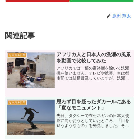
原田 翔太
関連記事
アフリカ人と日本人の洗濯の風景
セネガル日常
を動画で比較してみた
アフリカでは一部の富裕層を除いて洗濯
機を使いません。テレビや携帯、車は都
市部では結構普及していますが、洗濯機
は持ってない家がほとんどです。なぜア
フリカでは洗濯機が普及しないのか？ち
ょっと考えてみました。〜アフリカで洗
濯機が普及しない理由〜・...
思わず目を疑ったダカールにある
セネガル日常
「変なモニュメント」
先日、タクシーで在セネガルの日本大使
館に向かおうとしていたところ、「目を
疑うようなもの」を発見しました。その
モニュメントのとるポーズがあまりにも
おかしく、思わずタクシーの運転手に車