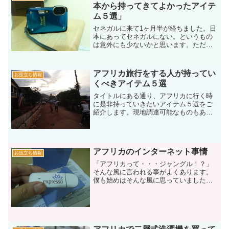
本から持ってきてよかったアイテ
ム５選」
セネガルに来て1ヶ月半が経ちました。日
本にあってセネガルにない。というもの
は意外にも少ないかと思います。ただ、
その中でもやはり「日本から持ってきて
よかった。」というものもあります。そ
こで今回は「日本から持ってきて良かっ
アフリカ旅行をする人が持ってい
お役立ち情報
たよかったアイテム５選...
くべきアイテム５選
タイトルにある通り、アフリカに行く時
に是非持っていきたいアイテム５選をご
紹介します。現地調達可能なものもあり
ますので、もし忘れたとしても大丈夫で
す。何を持って行くか考えている方に
「これアフリカに持っていってかなり便
利でしたよ〜」といったアイ...
アフリカのインターネット事情
お役立ち情報
「アフリカって・・・ジャングル！？」
そんな風に言われる事がよくあります。
僕も始めはそんな風に思っていました
が、もちろんアフリカといえどそれだけ
ではなく、各国の首都なんかは結構な都
会です。インターネットも時々遅くなっ
たり止まったりするものの、...