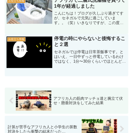
アフリカで二層式洗濯機を買って
お役立ち情報
1年が経過しました
こんにちは！ブログが久しぶり過ぎてす
が、セネガルで元気に過ごしていま
す。。（笑）いきなりですが、この度二
層式洗濯機を購入しました。うちには洗
濯機がありましたが、先代、先々代共に
ドラム式洗濯機でした。セネガルの一般
停電の時にやらないと後悔するこ
お役立ち情報
家庭ではまだまだ洗濯機が広く...
と２選
セネガルでは停電は日常茶飯事です。と
はいえ、一日中ずっと停電しているわけ
ではなく、1分〜30分くらいでほとんどの
停電は復旧します。なので、生活する分
には支障をきたすことはほとんどありま
せん。（飲食店なら支障はありますけど
ね。）しかし！！！だ...
アフリカ人の筋肉マッチョ達と腕立て伏
せ・懸垂対決をしてみた結果
計算が苦手なアフリカ人と小学生の算数
対決をしたら衝撃の結末だった…