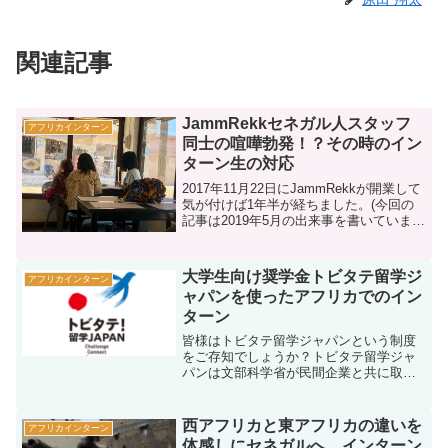
関連記事
JammRekkセネガル人スタッフ
アフリカインターン
同士の喧嘩勃発！？その時のイン
ターン生の対応
2017年11月22日にJammRekkが開業して
気が付けば1年半が経ちました。(今回の
記事は2019年5月の出来事を書いていま
す。)開業当初のメニューやカレーとシチ
ューとコロッケの3種類のみ。そこから新
たなメニューが追加されては無くなっ
大学生向け奨学金トビタテ留学ジ
アフリカインターン
て...
ャパンを使ったアフリカでのイン
ターン
皆様はトビタテ留学ジャパンという制度
をご存知でしょうか？トビタテ留学ジャ
パンは文部科学省が民間企業と共に取り
組む留学促進キャンペーンです。トビタ
テ留学ジャパンの凄いところは、返済不
要の奨学金だということ。渡航先により
西アフリカと東アフリカの違いを
アフリカインターン
金額は変動しますが、基本...
体感しにセネガルへ インターン