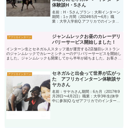
体験談H・Sさん
名前：H・Sさんプラン：大和インターン
期間：1ヶ月間（2024年5月〜6月）職
業：大学入学前Q.アフリカでのインター
ンシップに参加した理由はなんですか？
東アフリカのルワンダに滞在した経験が
あったのですが、西と東ではかなり雰囲
ジャンムレックお昼のカレーデリ
アフリカインターン
気が違うと耳にし...
バリーサービス開始しました！
インターン生とセネガル人スタッフ達が運営する2店舗目レストラン
のジャンムレックでカレーとシチューのデリバリーサービスを開始し
ました。ジャンムレックも開業してから半年が経ちました。お客さん
は少しずつ増えてきてくれているような印象ですが、まだま...
セネガルと出会って世界が広がっ
アフリカインターン
た アフリカインターン体験談サ
ヤカさん
名前：サヤカさん期間：6カ月（2017年9
月28日〜4月2日）職業：大学3年生(休学
中に参加)Q.なぜアフリカでのインターン
シップに参加されようと思ったんです
か？A.元々、アフリカで生活してみたい
という、漠然としたアフリカの国々に対
する興味...